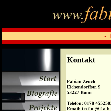
- 
Kontakt
Fabian Zeuch
Eichendorffstr. 9
53227 Bonn
Telefon: 0178 455250
Email: i n f o @ f a b i